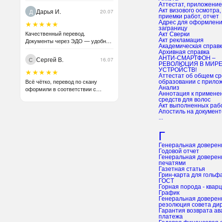
Аттестат, приложение
Дарья И.
Акт визового осмотра, акт сдачи-
Д
20.07
приемки работ, отчет
★★★★★
Адрес для оформления письма
заграницу
Качественный перевод.
Акт Сверки
Документы через ЭДО — удобно
акт рекламация
академическая справ
для бухгалтерии.
Архивная справка
АНТИ-СМАРТФОН –
Сергей В.
С
16.07
РЕВОЛЮЦИЯ В МИР
УСТРОЙСТВ!
★★★★★
аттестат об общем среднем
Всё чётко, перевод по скану
образовании с прило
анализ
оформили в соответствии с
аннотация к применению
оригиналом без проблем.
средств для волос
Рекомендую.
акт выполненных раб
апостиль на документ
...
Г
генеральная доверен
Годовой отчет
Генеральная доверенность с
печатями
Газетная статья
грин-карта для гольф
ГОСТ
Горная порода - квар
график
Генеральная доверенность и
резолюция совета ди
Гарантия возврата авансового
платежа