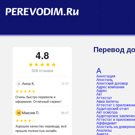
Перевод д
4.8
★★★★★
А
328 отзывов
аннотация
апостиль
Анна К.
А
12.07
Агентский договор
Адрес компании
★★★★★
адрес
Акт
Очень быстро перевели и
аттестат
оформили. Отличный сервис!
авиа билеты
аттестат с приложен
Аудиторский отчет
Максим П.
М
акт осмотра
06.07
Аудиторское заключе
★★★★☆
Аттестат и приложени
Аффидевит
Хорошее качество перевода, всё
апостиль на доверен
прошло полностью онлайн.
анализы
Анкета