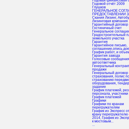
Годовая финансовая 
Годовой отчёт 2009
Глушков
ГЕНЕРАЛЬНОЕ СОГЛАШЕНИЕ О
ПРЕДОСТАВЛЕНИИ 
Скания Лизинг, Автоб
Лизинговая компания
Гарантийный договор
гостиничный счет
генеральное соглаше
градостроительный план
земельного участка
гарантия
Гарантийное письмо,
соглашение,опись до
график работ, и объ
гарантия завода
Голосовые сообщения
автоответчика
Генеральный контракт купли-
продажи
Генеральный договор
страхования, полис п
страхованию передви
оборудования, тенде
задание
График платежей, резюме
персонала, участники
График платежей
графики
Графики по кранам
перегружателям
График из Экспресс отчет к
крану перегружателю
2014, График из Эксп
к мостовым...
...