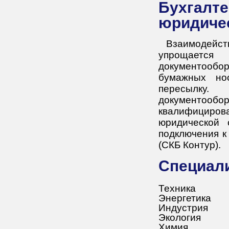
Бухгалтерское сопровождение для
юридиче
Взаимодейс
упрощается
документообо
бумажных но
пересылку
документоо
квалифициро
юридической 
подключения к
(СКБ Контур).
Специал
Техника
Энергетика
Индустрия
Экология
Химия