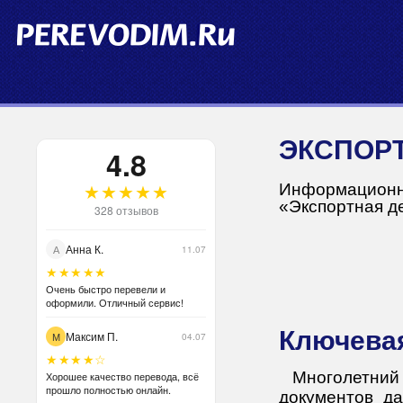
ЭКСПОР
4.8
★★★★★
Информационна
«Экспортная д
328 отзывов
Анна К.
А
11.07
★★★★★
Очень быстро перевели и
оформили. Отличный сервис!
Ключева
Максим П.
М
04.07
★★★★☆
Многолетни
Хорошее качество перевода, всё
прошло полностью онлайн.
документов да