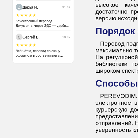
высокое каче
Дарья И.
Д
31.07
достаточно пр
★★★★★
версию исходн
Качественный перевод.
Документы через ЭДО — удобно
Порядо
для бухгалтерии.
Сергей В.
С
10.07
Перевод подг
★★★★★
максимально т
Всё чётко, перевод по скану
оформили в соответствии с
На регулярной
оригиналом без проблем.
библиотеки г
Рекомендую.
широком спект
Способ
PEREVODIM.
электронном в
курьерскую до
предоставлен
отправлений. 
уверенность кл